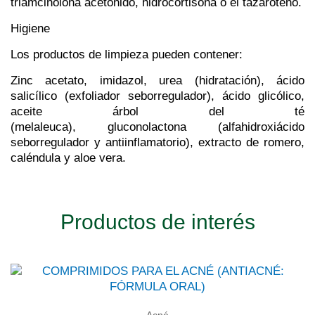
triamcinolona acetónido, hidrocortisona o el tazaroteno.
Higiene
Los productos de limpieza pueden contener:
Zinc acetato, imidazol,
urea
(hidratación),
ácido
salicílico
(exfoliador seborregulador),
ácido glicólico
,
aceite árbol del té
(melaleuca),
gluconolactona
(alfahidroxiácido
seborregulador y antiinflamatorio), extracto de romero,
caléndula y aloe vera.
Productos de interés