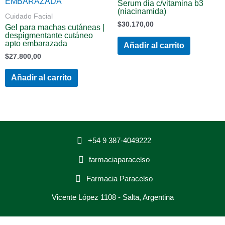
serum dia c/vitamina b3
(niacinamida)
Cuidado Facial
$
30.170,00
gel para machas cutáneas |
despigmentante cutáneo
apto embarazada
Añadir al carrito
$
27.800,00
Añadir al carrito
+54 9 387-4049222
farmaciaparacelso
Farmacia Paracelso
Vicente López 1108 - Salta, Argentina