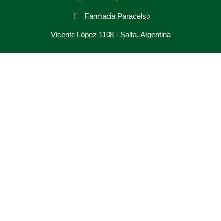
Farmacia Paracelso
Vicente López 1108 - Salta, Argentina
Inicio
Afecciones
Laboratorio
Compra online
Enviar receta
Contacto