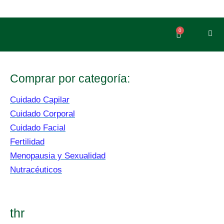
Ir
al
contenido
0
Carrito
Comprar por categoría:
Cuidado Capilar
Cuidado Corporal
Cuidado Facial
Fertilidad
Menopausia y Sexualidad
Nutracéuticos
thr