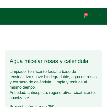
Ir
al
contenido
0
Carrito
agua micelar rosas y caléndula
Limpiador tonificante facial a base de
tensioactivo suave biodegradable, agua de rosas
y extracto de caléndula. Limpia y tonifica al
mismo tiempo.
Antiedad, antiséptica, regenerativa, cicatrizante,
suavizante.
Presentación: frasco 250 cc