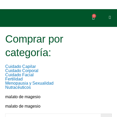
Ir
al
contenido
0
Carrito
Comprar por
categoría:
Cuidado Capilar
Cuidado Corporal
Cuidado Facial
Fertilidad
Menopausia y Sexualidad
Nutracéuticos
malato de magesio
malato de magesio